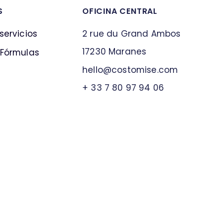
S
OFICINA CENTRAL
servicios
2 rue du Grand Ambos
17230 Maranes
 Fórmulas
lleh
soc@o
simot
moc.e
+ 33 7 80 97 94 06
o